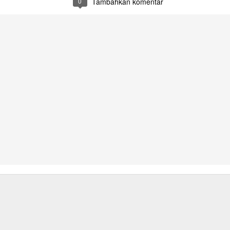
0
Tambahkan komentar
PENYERAHAN K
ARTINI